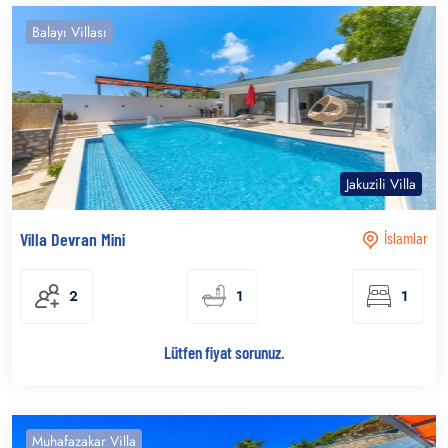
Balayı Villası
Jakuzili Villa
Villa Devran Mini
İslamlar
2
1
1
Lütfen fiyat sorunuz.
Muhafazakar Villa