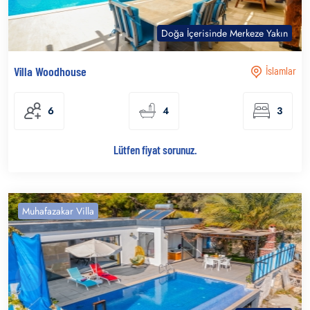
Doğa İçerisinde Merkeze Yakın
Villa Woodhouse
İslamlar
6
4
3
Lütfen fiyat sorunuz.
Muhafazakar Villa