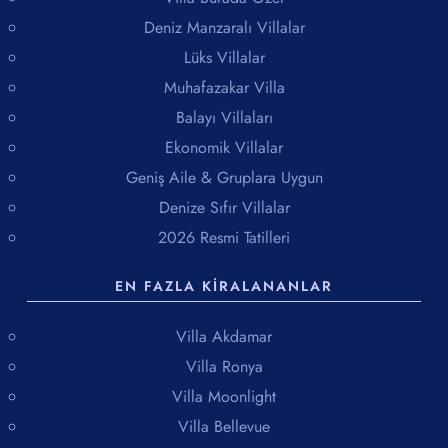
bir tercihtir.
Deniz Manzaralı Villalar
İslamlar, tarih, doğa ve konforu bir araya getiren unutulmaz bir
Lüks Villalar
tatil bölgesidir.
Muhafazakar Villa
Balayı Villaları
Ekonomik Villalar
Geniş Aile & Gruplara Uygun
Denize Sıfır Villalar
2026 Resmi Tatilleri
EN FAZLA KIRALANANLAR
Villa Akdamar
Villa Ronya
Villa Moonlight
Villa Bellevue