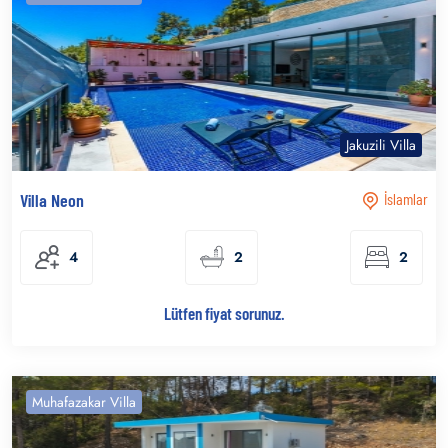
Jakuzili Villa
Villa Neon
İslamlar
4
2
2
Lütfen fiyat sorunuz.
Muhafazakar Villa