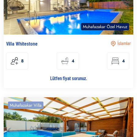
Muhafazakar Özel Havuz
Villa Whitestone
İslamlar
8
4
4
Lütfen fiyat sorunuz.
Muhafazakar Villa