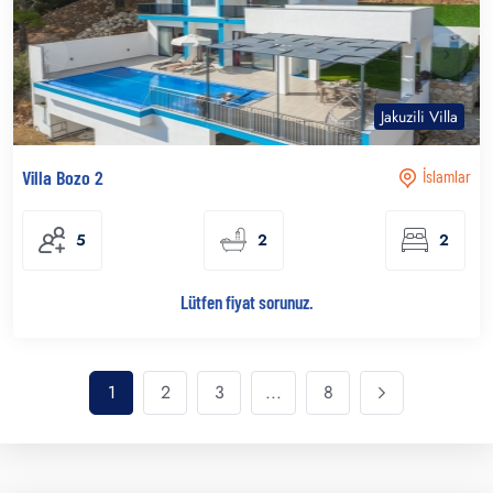
Jakuzili Villa
Villa Bozo 2
İslamlar
5
2
2
Lütfen fiyat sorunuz.
1
2
3
...
8