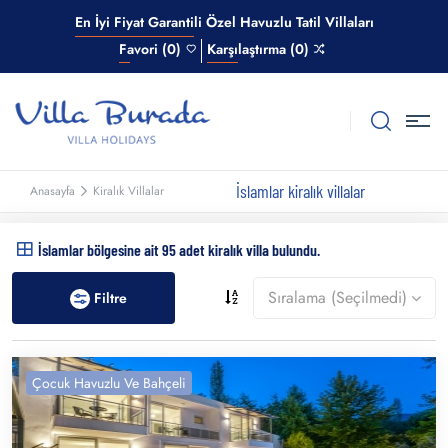
En İyi Fiyat Garantili Özel Havuzlu Tatil Villaları
Favori (0)
Karşılaştırma (0)
İslamlar kiralık villalar
Anasayfa
Kiralık Villalar
İslamlar bölgesine ait 95 adet kiralık villa bulundu.
Sıralama (Seçilmedi)
Filtre
Çocuk Havuzlu Ve Bahçeli