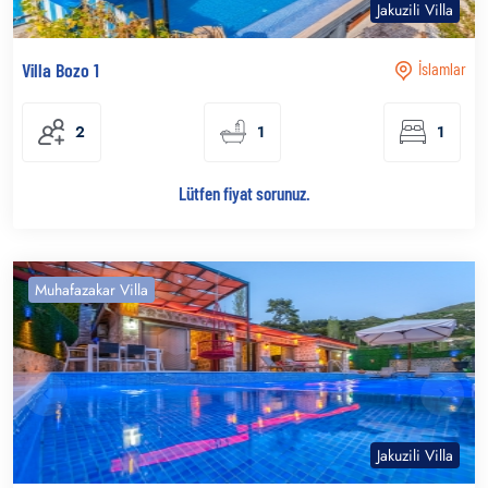
Jakuzili Villa
Villa Bozo 1
İslamlar
2
1
1
Lütfen fiyat sorunuz.
Muhafazakar Villa
Jakuzili Villa