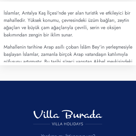
İslamlar, Antalya Kaş İlçesi'nde yer alan turistik ve etkileyici bir
mahalledir. Yüksek konumu, çevresindeki üzüm bağları, zeytin
ağaçları ve büyük çam ağaçlarıyla çevrili, serin ve oksijen
bakımından zengin bir iklim sunar.
Mahallenin tarihine Arap asıllı çoban İslâm Bey'in yerleşmesiyle
başlayan İslamlar, zamanla birçok Arap vatandaşın katılımıyla
nüfusunu artırmıştır. Bu tarihi süreci yansıtan Akbel mevkisindeki
Arap Mezarlıkları, mahallenin zengin kültürel geçmişini
yansıtmaktadır.
İslamlar’da Keşfedilecek Noktalar:
1. Doğa Yürüyüşleri:
İslamlar'ın muhteşem doğasında keyifli
yürüyüşlere çıkabilir, etrafınızı çepeçevre saran üzüm bağları ve
çam ağaçları arasında huzurlu bir zaman geçirebilirsiniz.
2. Alabalık Lezzeti:
Mahallenin restoranlarında taze
alabalıklarla hazırlanan lezzetli yemeklerin tadını