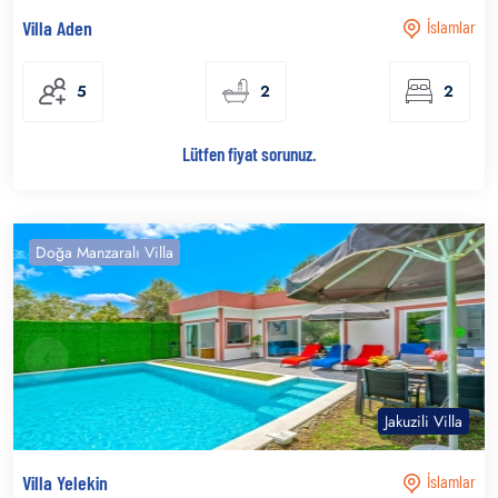
Villa Aden
İslamlar
5
2
2
Lütfen fiyat sorunuz.
Doğa Manzaralı Villa
Jakuzili Villa
Villa Yelekin
İslamlar