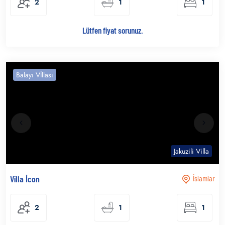
2
1
1
Lütfen fiyat sorunuz.
Balayı Vİllası
Jakuzili Villa
Villa İcon
İslamlar
2
1
1