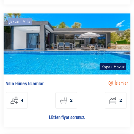
Jakuzili Villa
Kapalı Havuz
Villa Güneş İslamlar
İslamlar
4
2
2
Lütfen fiyat sorunuz.