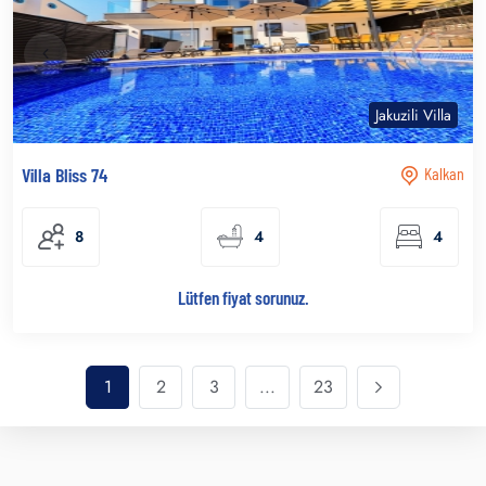
Jakuzili Villa
Villa Bliss 74
Kalkan
8
4
4
Lütfen fiyat sorunuz.
1
2
3
...
23