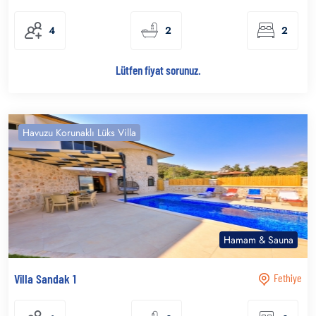
4
2
2
Lütfen fiyat sorunuz.
Havuzu Korunaklı Lüks Villa
Hamam & Sauna
Villa Sandak 1
Fethiye