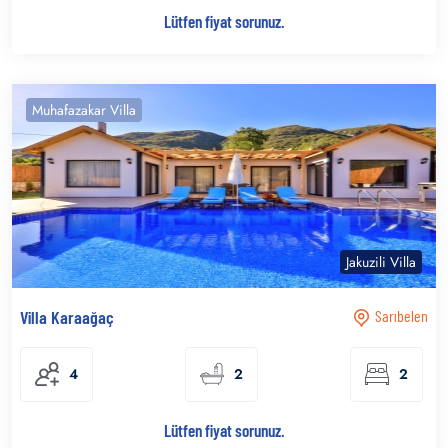
Lütfen fiyat sorunuz.
Muhafazakar Villa
Jakuzili Villa
Villa Karaağaç
Sarıbelen
4
2
2
Lütfen fiyat sorunuz.