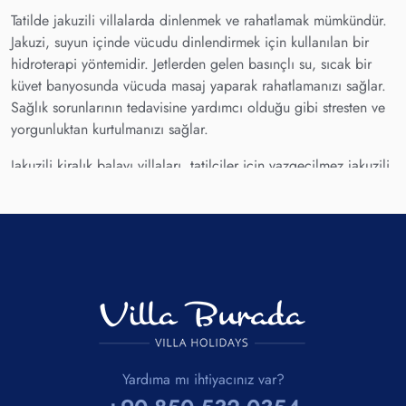
Tatilde jakuzili villalarda dinlenmek ve rahatlamak mümkündür.
Jakuzi, suyun içinde vücudu dinlendirmek için kullanılan bir
hidroterapi yöntemidir. Jetlerden gelen basınçlı su, sıcak bir
küvet banyosunda vücuda masaj yaparak rahatlamanızı sağlar.
Sağlık sorunlarının tedavisine yardımcı olduğu gibi stresten ve
yorgunluktan kurtulmanızı sağlar.
Jakuzili kiralık balayı villaları, tatilciler için vazgeçilmez jakuzili
villa tatil alanlarının başında geliyor. Her bütçeye göre
sunduğu farklı imkanlarla en iyi tatil imkanını sunan Villa
Burada sizlere birbirinden güzel tatil olanaklarını yaşatmaktadır.
Yardıma mı ihtiyacınız var?