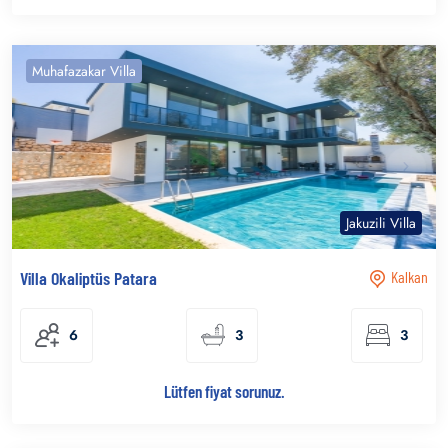
Muhafazakar Villa
Jakuzili Villa
Villa Okaliptüs Patara
Kalkan
6
3
3
Lütfen fiyat sorunuz.