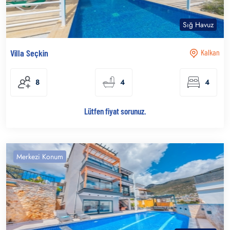
Sığ Havuz
Villa Seçkin
Kalkan
8
4
4
Lütfen fiyat sorunuz.
Merkezi Konum