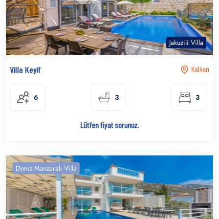
Jakuzili Villa
Villa Keyif
Kalkan
6
3
3
Lütfen fiyat sorunuz.
Deniz Manzaralı Villa