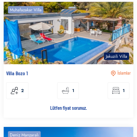
Muhafazakar Villa
Jakuzili Villa
Villa Bozo 1
İslamlar
2
1
1
Lütfen fiyat sorunuz.
Deniz Manzaralı