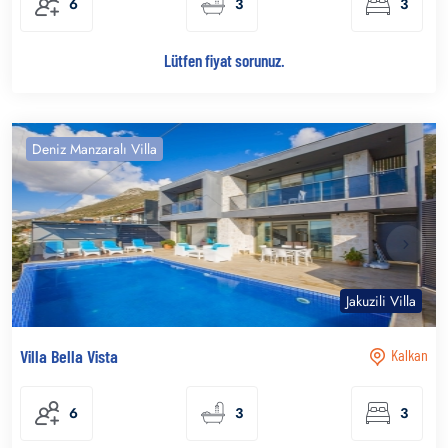
6
3
3
Lütfen fiyat sorunuz.
Deniz Manzaralı Villa
Jakuzili Villa
Villa Bella Vista
Kalkan
6
3
3