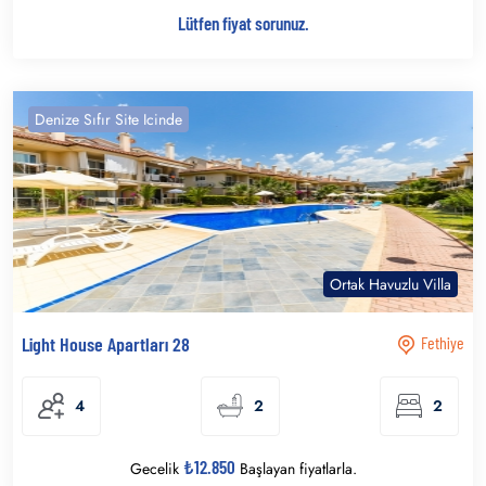
Lütfen fiyat sorunuz.
Denize Sıfır Site Icinde
Ortak Havuzlu Villa
Light House Apartları 28
Fethiye
4
2
2
₺12.850
Gecelik
Başlayan fiyatlarla.