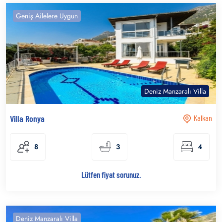
Geniş Ailelere Uygun
Deniz Manzaralı Villa
Villa Ronya
Kalkan
8
3
4
Lütfen fiyat sorunuz.
Deniz Manzaralı Villa