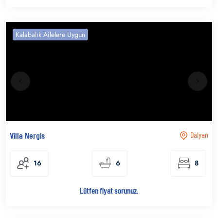
Kalabalık Ailelere Uygun
Villa Nergis
Dalyan
16
6
8
Lütfen fiyat sorunuz.