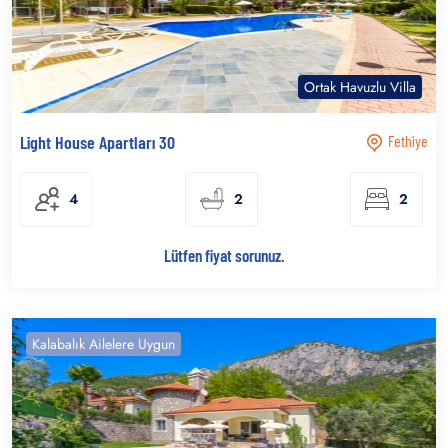
Ortak Havuzlu Villa
Light House Apartları 30
Fethiye
4
2
2
Lütfen fiyat sorunuz.
Kalabalık Ailelere Uygun