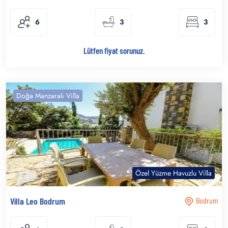
6
3
3
Lütfen fiyat sorunuz.
Doğa Manzaralı Villa
Özel Yüzme Havuzlu Villa
Villa Leo Bodrum
Bodrum