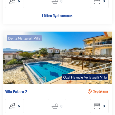
6
3
3
Lütfen fiyat sorunuz.
Deniz Manzaralı Villa
Özel Havuzlu Ve Jakuzili Villa
Villa Patara 2
Seydikemer
6
3
3