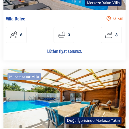
Merkeze Yakın Villa
Villa Dolce
Kalkan
6
3
3
Lütfen fiyat sorunuz.
Muhafazakar Villa
Doğa İçerisinde Merkeze Yakın