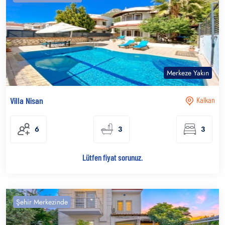
Merkeze Yakın
Villa Nisan
Kalkan
6
3
3
Lütfen fiyat sorunuz.
Şehir Merkezinde