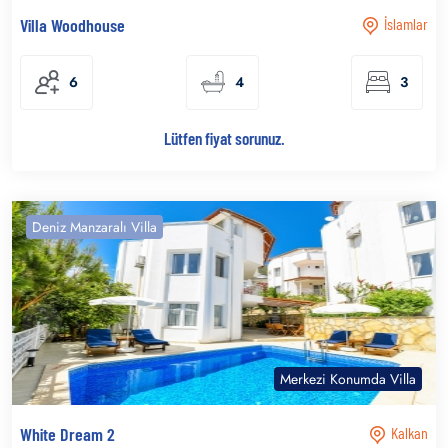
Villa Woodhouse
İslamlar
6
4
3
Lütfen fiyat sorunuz.
Deniz Manzaralı Villa
Merkezi Konumda Villa
White Dream 2
Kalkan