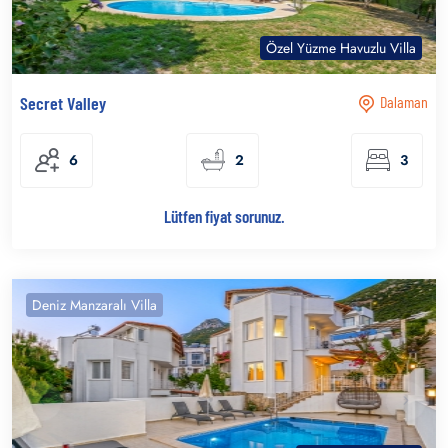
Özel Yüzme Havuzlu Villa
Secret Valley
Dalaman
6
2
3
Lütfen fiyat sorunuz.
Deniz Manzaralı Villa