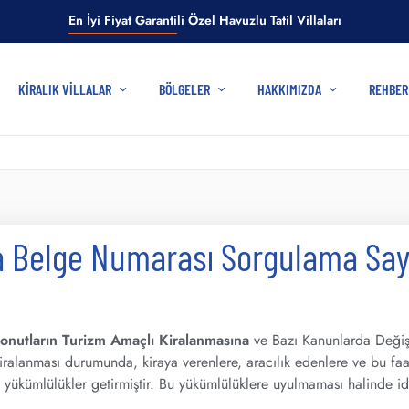
En İyi Fiyat Garantili Özel Havuzlu Tatil Villaları
KIRALIK VILLALAR
BÖLGELER
HAKKIMIZDA
REHBE
la Belge Numarası Sorgulama Say
onutların Turizm Amaçlı Kiralanmasına
ve Bazı Kanunlarda Değişi
alanması durumunda, kiraya verenlere, aracılık edenlere ve bu faaliy
 yükümlülükler getirmiştir. Bu yükümlülüklere uyulmaması halinde ida