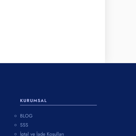
KURUMSAL
BLOG
SSS
İptal ve İade Koşulları