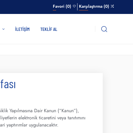
Favori (0)
Karşılaştırma (0)
R
İLETIŞIM
TEKLIF AL
fası
klik Yapılmasına Dair Kanun (“Kanun”),
etlerin elektronik ticaretini veya tanıtımını
ri yaptırımlar uygulanacaktır.