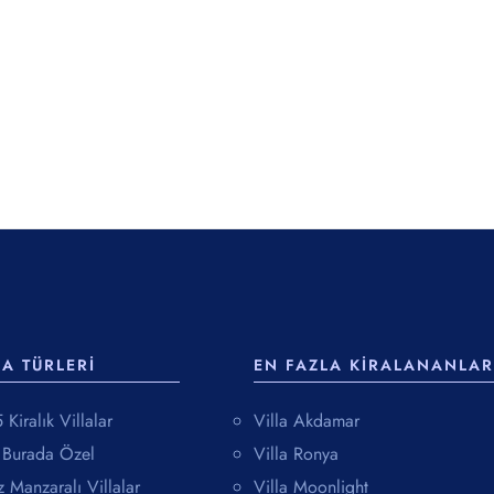
LA TÜRLERI
EN FAZLA KIRALANANLAR
Kiralık Villalar
Villa Akdamar
a Burada Özel
Villa Ronya
 Manzaralı Villalar
Villa Moonlight