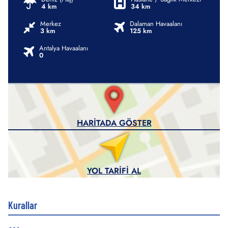
4 km
34 km
Merkez
Dalaman Havaalanı
3 km
125 km
Antalya Havaalanı
0
HARITADA GÖSTER
YOL TARIFI AL
Kurallar