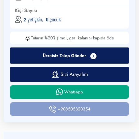
Kişi Sayısı
2
yetişkin
,
0
çocuk
Tutarın %20'i şimdi, geri kalanını kapıda öde
Ücretsiz Talep Gönder
Sizi Arayalım
Whatsapp
+908505320354