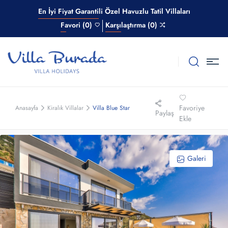
En İyi Fiyat Garantili Özel Havuzlu Tatil Villaları
Favori (0)
Karşılaştırma (0)
Favoriye
Anasayfa
Kiralık Villalar
Villa Blue Star
Paylaş
Ekle
Galeri