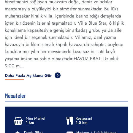
hissetmenizi sağlayan muazzam doğa, deniz ve adalar
manzarasıyla büyüleyici bir atmosfer sunmaktadır. Bu lüks
muhafazakar kiralık villa, içerisinde barındırdığı detaylarda
içten bir özenin izlerini taşımaktadır. Villa Blue Star, 6 kişilik
konaklama kapasitesiyle geniş bir arkadaş grubu ya da aile
için ideal bir seçenek sunmaktadır. Villamız, özel yüzme
havuzuyla birlikte ısıtmalı kapalı havuza da sahiptir, böylece
konuklarımız yılın her mevsiminde kusursuz bir tatil keyfi
yaşama imkanına sahip olmaktadır.HAVUZ EBAT: Uzunluk
9.00 m...
Daha Fazla Açıklama Gör
Mesafeler
Mini Market
Restaurant
1 km
1.5 km
Deniz (Plaj)
Hastane / Sağlık Merkezi