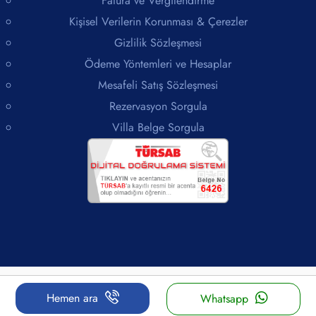
Fatura ve Vergilendirme
Kişisel Verilerin Korunması & Çerezler
Gizlilik Sözleşmesi
Ödeme Yöntemleri ve Hesaplar
Mesafeli Satış Sözleşmesi
Rezervasyon Sorgula
Villa Belge Sorgula
© Villa Burada 2006 - 2026 Fatih Simsek altında faaliyet gösteren tescilli bir şirkettir.
Hemen ara
Whatsapp