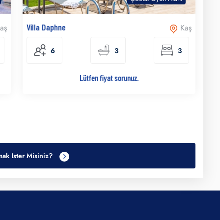
Villa Daphne
aş
Kaş
6
3
3
Lütfen fiyat sorunuz.
ak Ister Misiniz?