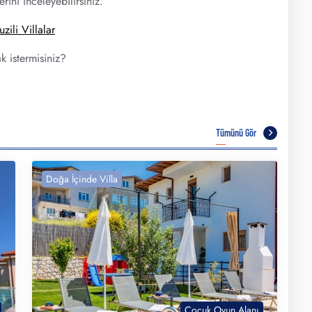
ini inceleyebilirsiniz.
uzili Villalar
k istermisiniz?
Tümünü Gör
Doğa İçinde Villa
Çocuk Oyun Alanı