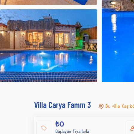
Villa Carya Famm 3
Bu villa Kaş b
₺0
Başlayan Fiyatlarla