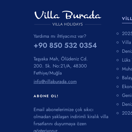
VIL
2025 
Yardıma mı ihtiyacınız var?
Vill
+90 850 532 0354
Deniz
Taşyaka Mah, Ölüdeniz Cd.
Lüks 
200. Sk. No:21/A, 48300
Muha
Fethiye/Muğla
Balay
info@villaburada.com
Ekon
Geni
ABONE OL!
Deniz
Email abonelerimize çok sıkıcı
2026 
olmadan yaklaşan indirimli kiralık villa
fırsatlarını duyurmaya özen
gösteriyoruz.