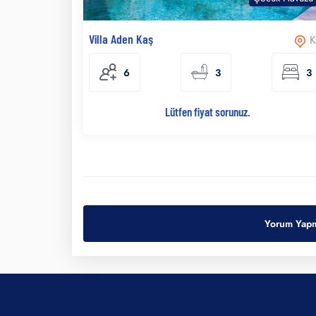
Villa Aden Kaş
K
6
3
3
Lütfen fiyat sorunuz.
Yorum Yapm