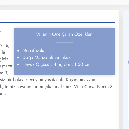
a
Villanın Öne Çıkan Özelikleri
n
villa,
Muhafazakar
lla
Doğa Manzaralı ve Jakuzili
ğiniz
Havuz Ölçüsü : 4 m, 6 m, 1.50 cm
taptaze
mm 3,
rsiz bir balayı deneyimi yaşatacak. Kaş'ın muazzam
ak, temiz havanın tadını çıkaracaksınız. Villa Carya Famm 3
on...