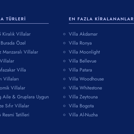
LA TÜRLERI
EN FAZLA KIRALANANLAR
Kiralık Villalar
Villa Akdamar
a Burada Özel
Villa Ronya
 Manzaralı Villalar
Villa Moonlight
Villalar
Villa Bellevue
fazakar Villa
Villa Patara
ı Villaları
Villa Woodhouse
omik Villalar
Villa Whitestone
ş Aile & Gruplara Uygun
Villa Zeytouna
e Sıfır Villalar
Villa Bogota
Resmi Tatilleri
Villa Al-Nuzha