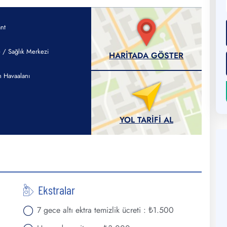
nt
 / Sağlık Merkezi
HARITADA GÖSTER
 Havaalanı
YOL TARIFI AL
Ekstralar
7 gece altı ektra temizlik ücreti : ₺1.500