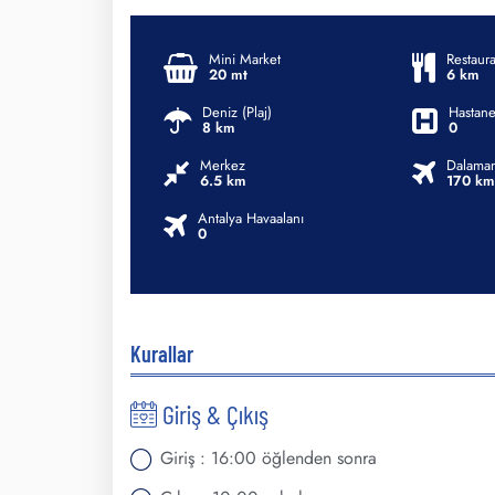
Mini Market
Restaura
20 mt
6 km
Deniz (Plaj)
Hastane
8 km
0
Merkez
Dalaman
6.5 km
170 km
Antalya Havaalanı
0
Kurallar
Giriş & Çıkış
Giriş : 16:00 öğlenden sonra