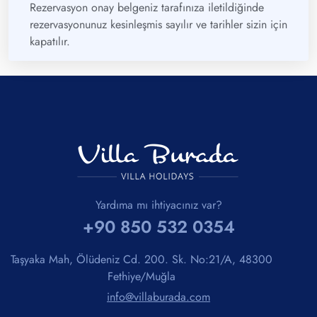
Rezervasyon onay belgeniz tarafınıza iletildiğinde
rezervasyonunuz kesinleşmis sayılır ve tarihler sizin için
kapatılır.
Yardıma mı ihtiyacınız var?
+90 850 532 0354
Taşyaka Mah, Ölüdeniz Cd. 200. Sk. No:21/A, 48300
Fethiye/Muğla
info@villaburada.com