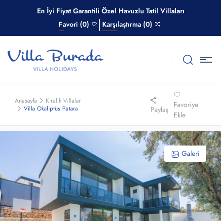
En İyi Fiyat Garantili Özel Havuzlu Tatil Villaları
Favori (0)
Karşılaştırma (0)
Anasayfa
Kiralık Villalar
Favoriye
Villa Okaliptüs Patara
Paylaş
Ekle
Galeri