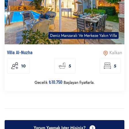
Deniz Manzaralı Ve Merkeze Yakın Villa
Villa Al-Nuzha
Kalkan
10
5
5
₺10.750
Gecelik
Başlayan fiyatlarla.
Yorum Yapmak Ister Misiniz?