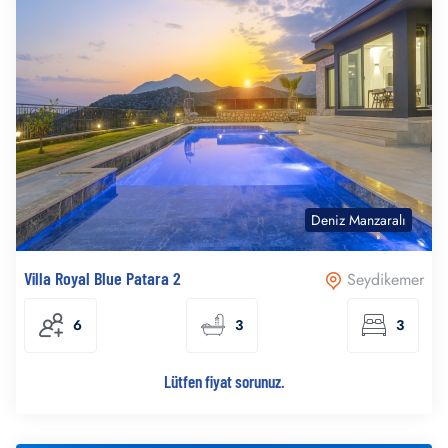
Deniz Manzaralı
Villa Royal Blue Patara 2
Seydikemer
6
3
3
Lütfen fiyat sorunuz.