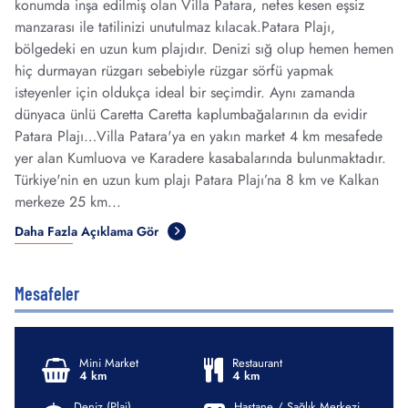
konumda inşa edilmiş olan Villa Patara, nefes kesen eşsiz
manzarası ile tatilinizi unutulmaz kılacak.Patara Plajı,
bölgedeki en uzun kum plajıdır. Denizi sığ olup hemen hemen
hiç durmayan rüzgarı sebebiyle rüzgar sörfü yapmak
isteyenler için oldukça ideal bir seçimdir. Aynı zamanda
dünyaca ünlü Caretta Caretta kaplumbağalarının da evidir
Patara Plajı…Villa Patara'ya en yakın market 4 km mesafede
yer alan Kumluova ve Karadere kasabalarında bulunmaktadır.
Türkiye'nin en uzun kum plajı Patara Plajı’na 8 km ve Kalkan
merkeze 25 km...
Daha Fazla Açıklama Gör
Mesafeler
Mini Market
Restaurant
4 km
4 km
Deniz (Plaj)
Hastane / Sağlık Merkezi