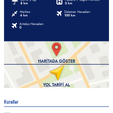
8 km
5 km
Merkez
Dalaman Havaalanı
4 km
100 km
Antalya Havaalanı
0
HARITADA GÖSTER
YOL TARIFI AL
Kurallar