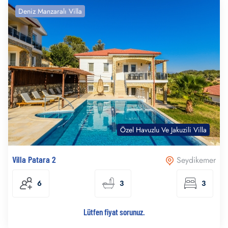
Deniz Manzaralı Villa
Özel Havuzlu Ve Jakuzili Villa
Villa Patara 2
Seydikemer
6
3
3
Lütfen fiyat sorunuz.