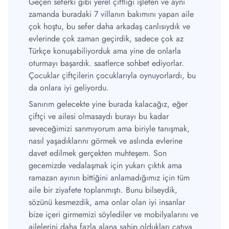
Geçen seferki gibi yerel çiftliği işleten ve aynı
zamanda buradaki 7 villanın bakımını yapan aile
çok hoştu, bu sefer daha arkadaş canlısıydık ve
evlerinde çok zaman geçirdik, sadece çok az
Türkçe konuşabiliyorduk ama yine de onlarla
oturmayı başardık. saatlerce sohbet ediyorlar.
Çocuklar çiftçilerin çocuklarıyla oynuyorlardı, bu
da onlara iyi geliyordu.
Sanırım gelecekte yine burada kalacağız, eğer
çiftçi ve ailesi olmasaydı burayı bu kadar
seveceğimizi sanmıyorum ama biriyle tanışmak,
nasıl yaşadıklarını görmek ve aslında evlerine
davet edilmek gerçekten muhteşem. Son
gecemizde vedalaşmak için yukarı çıktık ama
ramazan ayının bittiğini anlamadığımız için tüm
aile bir ziyafete toplanmıştı. Bunu bilseydik,
sözünü kesmezdik, ama onlar olan iyi insanlar
bize içeri girmemizi söylediler ve mobilyalarını ve
ailelerini daha fazla alana sahip oldukları çatıya