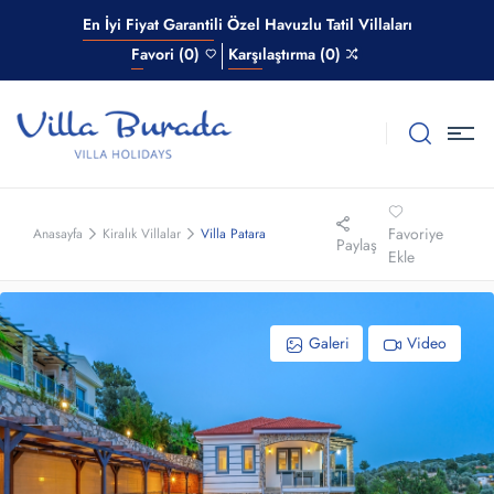
En İyi Fiyat Garantili Özel Havuzlu Tatil Villaları
Favori (0)
Karşılaştırma (0)
Favoriye
Anasayfa
Kiralık Villalar
Villa Patara
Paylaş
Ekle
Galeri
Video