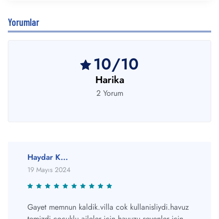
Yorumlar
10/10
Harika
2 Yorum
Haydar K...
19 Mayıs 2024
Gayet memnun kaldik.villa cok kullanisliydi.havuz
temizdi.cocuklu aileler icin havuzu sevenler icin