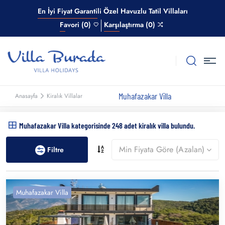
En İyi Fiyat Garantili Özel Havuzlu Tatil Villaları
Favori (0)
Karşılaştırma (0)
Muhafazakar Villa
Anasayfa
Kiralık Villalar
Muhafazakar Villa kategorisinde 248 adet kiralık villa bulundu.
Min Fiyata Göre (Azalan)
Filtre
Muhafazakar Villa