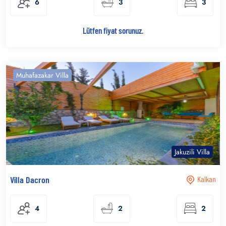
6
3
3
Lütfen fiyat sorunuz.
Muhafazakar Villa
Jakuzili Villa
Villa Dacron
Kalkan
4
2
2