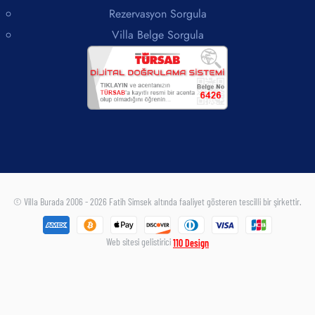
Rezervasyon Sorgula
Villa Belge Sorgula
© Villa Burada 2006 - 2026 Fatih Simsek altında faaliyet gösteren tescilli bir şirkettir.
Web sitesi gelistirici
110 Design