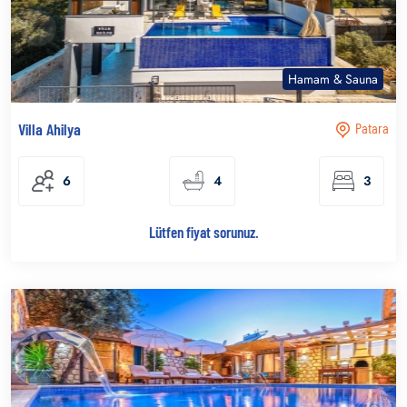
Hamam & Sauna
Villa Ahilya
Patara
6
4
3
Lütfen fiyat sorunuz.