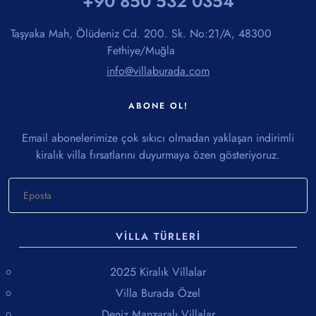
+90 850 532 0354
zamanında mümkündür.
Taşyaka Mah, Ölüdeniz Cd. 200. Sk. No:21/A, 48300
Muhafazakar villalar olarak da bilinen "
İslami Villalar
",
Fethiye/Muğla
çevreden görünmeyen bitki, ağaç veya perdeleme sistemi ile
info@villaburada.com
çevrilidir. Muhafazakar tesettürlü aileler için gizlilik önemlidir.
İslami tatil anlayışına uygun korunaklı villalarımız, havuzları ve
ABONE OL!
terasları dışarıdan görünmeyecek şekilde tasarlanmıştır.
Tesettürlü villalar, korunaklı villalar veya havuzu dışarıdan
Email abonelerimize çok sıkıcı olmadan yaklaşan indirimli
görünmeyen villalar olarak bilinen villalarımız, eşinizle veya
kiralık villa fırsatlarını duyurmaya özen gösteriyoruz.
ailenizle gözlerden uzakta huzurlu ve rahat bir konaklama için
idealdir.
VILLA TÜRLERI
2025 Kiralık Villalar
Villa Burada Özel
Deniz Manzaralı Villalar