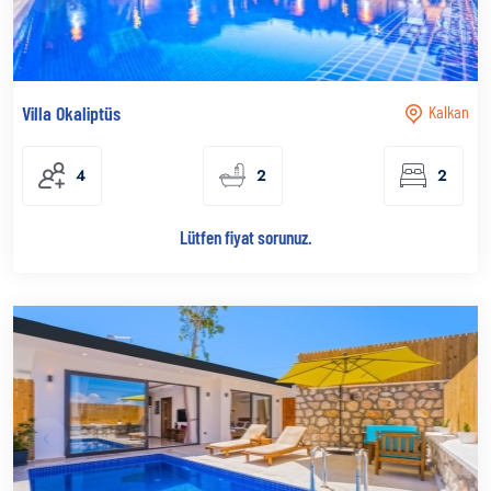
Villa Okaliptüs
Kalkan
4
2
2
Lütfen fiyat sorunuz.