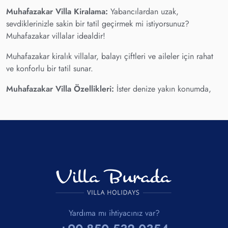
Muhafazakar Villa Kiralama:
Yabancılardan uzak,
sevdiklerinizle sakin bir tatil geçirmek mi istiyorsunuz?
Muhafazakar villalar idealdir!
Muhafazakar kiralık villalar, balayı çiftleri ve aileler için rahat
ve konforlu bir tatil sunar.
Muhafazakar Villa Özellikleri:
İster denize yakın konumda,
ister doğayla baş başa olabileceğiniz muhafazakar villalar,
ısıtmalı kapalı havuz, jakuzi, sauna ve çok çeşitli özelliklere
sahiptir. Korunaklı havuzlu villalarımızda her türlü detay
konforunuz için düşünülmüştür. İslami villa seçeneklerimizin her
biri özel bir havuza sahiptir. Günlük olarak temizlenen
havuzlarda hijyen sorunları yaşamadan yüzmenin keyfini
çıkarabilirsiniz. Muhafazakar villalarımızın her birinde modern
bir mutfak vardır. Bu nedenle, dilediğiniz takdirde kendi
yemeklerinizi hazırlayabilir ve keyifle tatilinizi geçirebilirsiniz.
Kiralık muhafazakar villalarımızdan bazılarında bulunan kapalı
Yardıma mı ihtiyacınız var?
ve ısıtmalı havuzlar sayesinde villalarda tatil yapmak yılın her