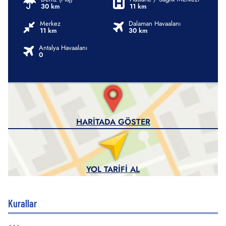
30 km
11 km
Merkez
Dalaman Havaalanı
11 km
30 km
Antalya Havaalanı
0
HARITADA GÖSTER
YOL TARIFI AL
Kurallar