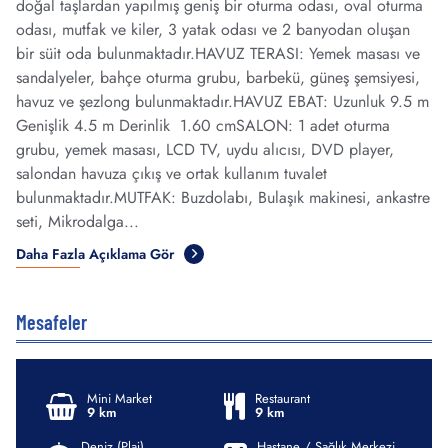
doğal taşlardan yapılmış geniş bir oturma odası, oval oturma
odası, mutfak ve kiler, 3 yatak odası ve 2 banyodan oluşan
bir süit oda bulunmaktadır.HAVUZ TERASI: Yemek masası ve
sandalyeler, bahçe oturma grubu, barbekü, güneş şemsiyesi,
havuz ve şezlong bulunmaktadır.HAVUZ EBAT: Uzunluk 9.5 m
Genişlik 4.5 m Derinlik 1.60 cmSALON: 1 adet oturma
grubu, yemek masası, LCD TV, uydu alıcısı, DVD player,
salondan havuza çıkış ve ortak kullanım tuvalet
bulunmaktadır.MUTFAK: Buzdolabı, Bulaşık makinesi, ankastre
seti, Mikrodalga...
Daha Fazla Açıklama Gör
Mesafeler
Mini Market
Restaurant
9 km
9 km
Deniz (Plaj)
Hastane / Sağlık Merkezi