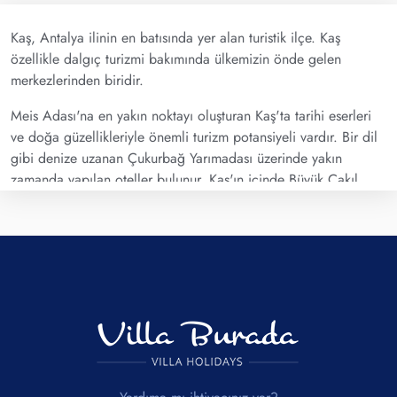
Kaş, Antalya ilinin en batısında yer alan turistik ilçe. Kaş
özellikle dalgıç turizmi bakımında ülkemizin önde gelen
merkezlerinden biridir.
Meis Adası'na en yakın noktayı oluşturan Kaş'ta tarihi eserleri
ve doğa güzellikleriyle önemli turizm potansiyeli vardır. Bir dil
gibi denize uzanan Çukurbağ Yarımadası üzerinde yakın
zamanda yapılan oteller bulunur. Kaş'ın içinde Büyük Çakıl
Plajı, Küçük Çakıl Plajı ve Akçagerme Plajı'nda, Hidayet'in
koyu'nda denize girmek mümkündür. Ayrıca kayıkla Limanağzı
plajı'na gidilebilir.