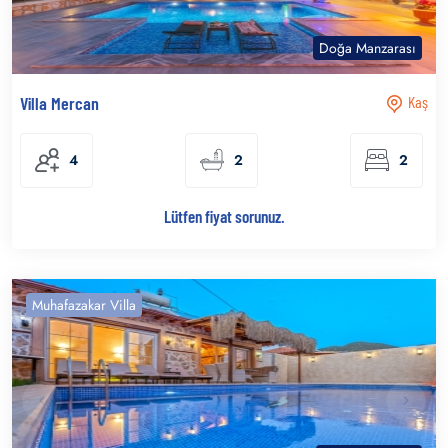
Doğa Manzarası
Villa Mercan
Kaş
4
2
2
Lütfen fiyat sorunuz.
Muhafazakar Villa