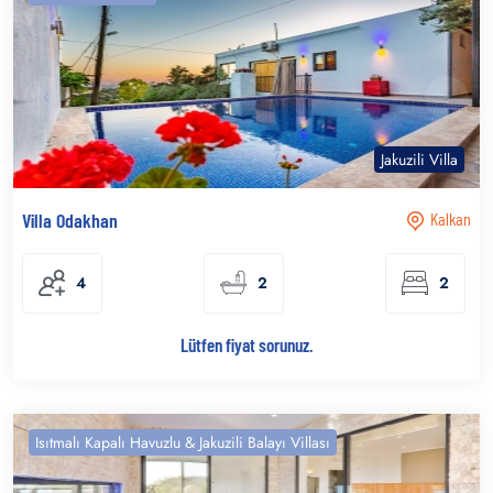
Jakuzili Villa
Villa Odakhan
Kalkan
4
2
2
Lütfen fiyat sorunuz.
Isıtmalı Kapalı Havuzlu & Jakuzili Balayı Villası