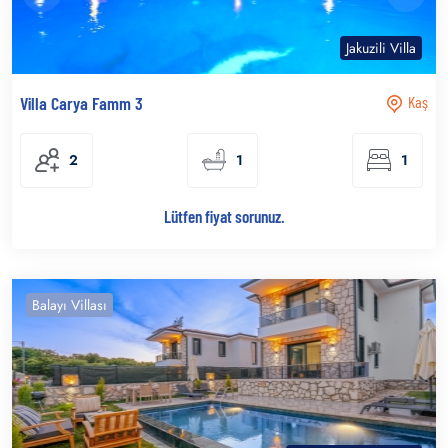
Jakuzili Villa
Villa Carya Famm 3
Kaş
2
1
1
Lütfen fiyat sorunuz.
Balayı Villası