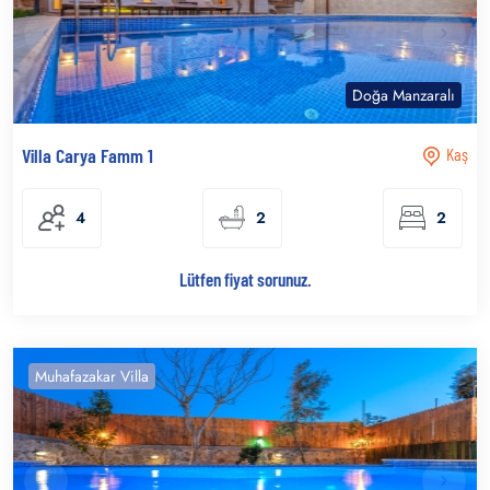
Doğa Manzaralı
Villa Carya Famm 1
Kaş
4
2
2
Lütfen fiyat sorunuz.
Muhafazakar Villa