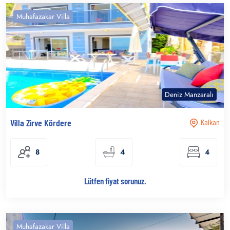
Muhafazakar Villa
Deniz Manzaralı
Villa Zirve Kördere
Kalkan
8
4
4
Lütfen fiyat sorunuz.
Muhafazakar Villa