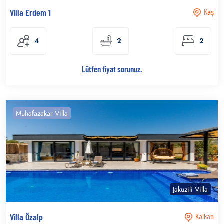
Villa Erdem 1
Kaş
4
2
2
Lütfen fiyat sorunuz.
Muhafazakar Villa
Jakuzili Villa
Villa Özalp
Kalkan