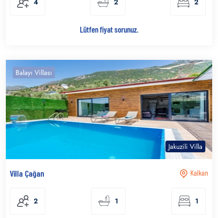
4
2
2
Lütfen fiyat sorunuz.
Balayı Villası
Jakuzili Villa
Villa Çağan
Kalkan
2
1
1