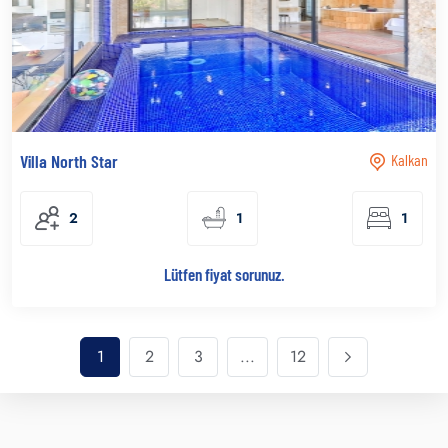
Villa North Star
Kalkan
2
1
1
Lütfen fiyat sorunuz.
1
2
3
...
12