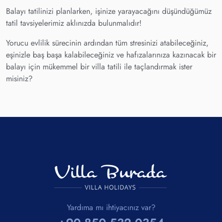
Balayı tatilinizi planlarken, işinize yarayacağını düşündüğümüz
tatil tavsiyelerimiz aklınızda bulunmalıdır!
Yorucu evlilik sürecinin ardından tüm stresinizi atabileceğiniz,
eşinizle baş başa kalabileceğiniz ve hafızalarınıza kazınacak bir
balayı için mükemmel bir villa tatili ile taçlandırmak ister
misiniz?
Balayı Villaları Özellikleri:
Balayı villaları, çiftlerin hayatlarının en özel tatillerinden biri
olan balayı tatilinin kusursuz bir şekilde geçmesi için her
detayın düşünüldüğü son derece lüks ve konforlu bir şekilde
tasarlanmıştır.
Balayı villalarında, oda sayısı, şehir merkezine yakınlığı,
etrafında gezilecek yerler, doğanın içinde yer alması, manzara
görmesi veya denize sıfır konumda olması gibi birçok farklı
Yardıma mı ihtiyacınız var?
seçenek vardır.