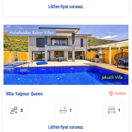
Lütfen fiyat sorunuz.
Muhafazakar Balayı Villası
Jakuzili Villa
Villa Yağmur Queen
Kalkan
2
1
1
Lütfen fiyat sorunuz.